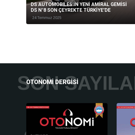
DS AUTOMOBILES’İN YENİ AMİRAL GEMİSİ
DS N°8 SON ÇEYREKTE TÜRKİYE’DE
24 Temmuz 2025
SON SAYIL
OTONOMI DERGISI