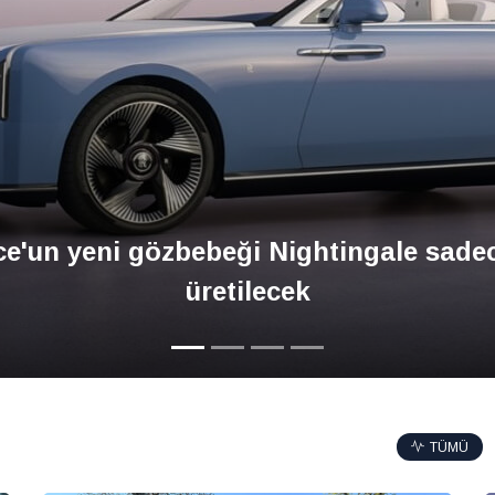
Concorso d'Eleganza Villa d’Este 202
Prömiyeriyle Boy Gösterdi
TÜMÜ