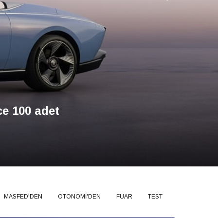
İleri
5’te Üç Dünya
MASFED'DEN
OTONOMİ'DEN
FUAR
TEST