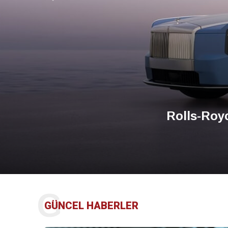
Geri
BMW Group, 
G
GÜNCEL HABERLER