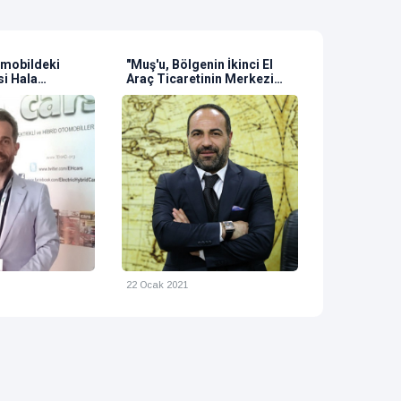
Muş'u, Bölgenin İkinci El
ATO Başkanı Gürsel Baran;
raç Ticaretinin Merkezi
"Ankara, Son 15 Yılda
aline Getirmek İstiyoruz"
Sanayide ve Ticarette Çok
Büyük Mesafeler Kat etti"
2 Ocak 2021
24 Kasım 2021