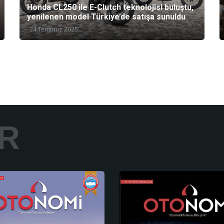
Honda CL250 ile E-Clutch teknolojisi buluştu,
yenilenen model Türkiye’de satışa sunuldu
24 Temmuz 2025
AR