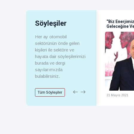
 Başkanı Gürsel Baran;
Söyleşiler
“Biz Enerjimizi Bu Ülkenin
“Ü
kara, Son 15 Yılda
Geleceğine Veriyoruz”
An
ayide ve Ticarette Çok
Ya
ük Mesafeler Kat etti"
De
Her ay otomobil
sektörünün önde gelen
kişileri ile sektöre ve
hayata dair söyleşilerimizi
burada ve dergi
sayılarımızda
bulabilirsiniz.
Tüm Söyleşiler
Kasım 2021
21 Mayıs 2021
21