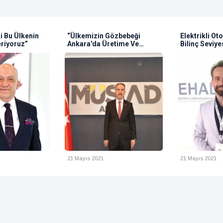
lkemizin Gözbebeği
Elektrikli Otomobildeki
"
kara'da Üretime Ve
Bilinç Seviyesi Hala
A
tırıma Hız Kesmeden
İstenilen Konumda Değil
H
vam Edeceğiz”
 Mayıs 2021
21 Mayıs 2021
2